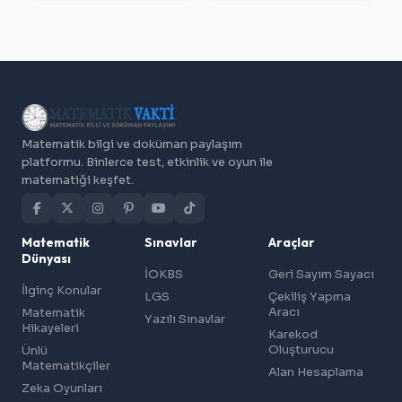
Matematik bilgi ve doküman paylaşım
platformu. Binlerce test, etkinlik ve oyun ile
matematiği keşfet.
Matematik
Sınavlar
Araçlar
Dünyası
İOKBS
Geri Sayım Sayacı
İlginç Konular
LGS
Çekiliş Yapma
Aracı
Matematik
Yazılı Sınavlar
Hikayeleri
Karekod
Oluşturucu
Ünlü
Matematikçiler
Alan Hesaplama
Zeka Oyunları